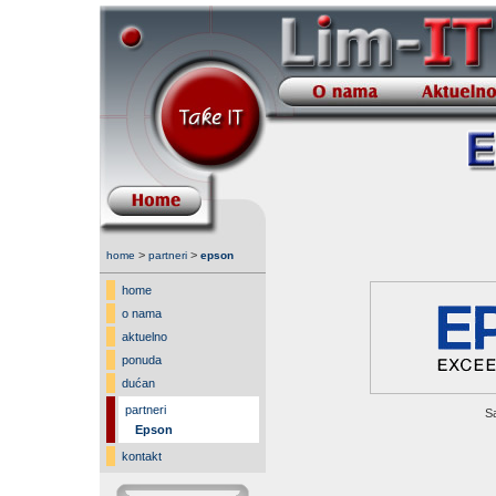
>
>
home
partneri
epson
home
o nama
aktuelno
ponuda
dućan
partneri
Sa
Epson
kontakt