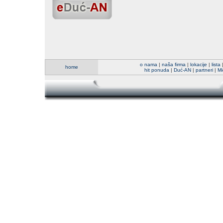
o nama
|
naša firma
|
lokacije
|
lista
home
hit ponuda
|
Duć-AN
|
partneri
|
Mi